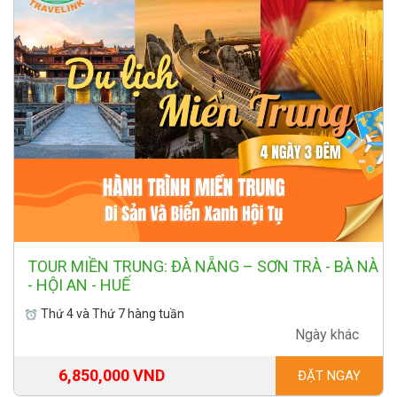
TOUR MIỀN TRUNG: ĐÀ NẴNG – SƠN TRÀ - BÀ NÀ
- HỘI AN - HUẾ
Thứ 4 và Thứ 7 hàng tuần
Ngày khác
6,850,000 VND
ĐẶT NGAY