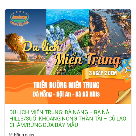
DU LỊCH MIỀN TRUNG: ĐÀ NẴNG – BÀ NÀ
HILLS/SUỐI KHOÁNG NÓNG THẦN TÀI – CÙ LAO
CHÀM/RỪNG DỪA BẢY MẪU
Hằng ngày