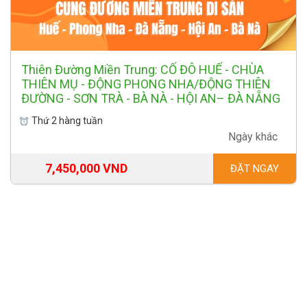
Thiên Đường Miền Trung: CỐ ĐÔ HUẾ - CHÙA
THIÊN MỤ - ĐỘNG PHONG NHA/ĐỘNG THIÊN
ĐƯỜNG - SƠN TRÀ - BÀ NÀ - HỘI AN– ĐÀ NẴNG
Thứ 2 hàng tuần
Ngày khác
7,450,000 VND
ĐẶT NGAY