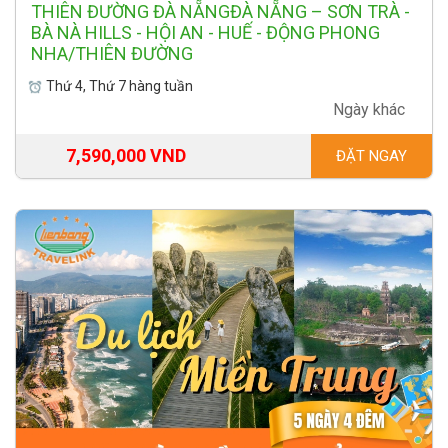
THIÊN ĐƯỜNG ĐÀ NẴNGĐÀ NẴNG – SƠN TRÀ -
BÀ NÀ HILLS - HỘI AN - HUẾ - ĐỘNG PHONG
NHA/THIÊN ĐƯỜNG
Thứ 4, Thứ 7 hàng tuần
Ngày khác
7,590,000 VND
ĐẶT NGAY