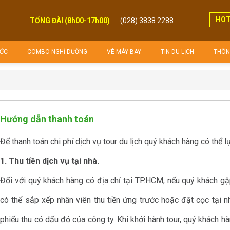
HOT
TỔNG ĐÀI (8h00-17h00)
(028) 3838 2288
(8h00 - 17h00)
ỚC
COMBO NGHỈ DƯỠNG
VÉ MÁY BAY
TIN DU LỊCH
THÔNG
Hướng dẫn thanh toán
Để thanh toán chi phí dịch vụ tour du lịch quý khách hàng có thể l
1. Thu tiền dịch vụ tại nhà.
Đối với quý khách hàng có địa chỉ tại TP.HCM, nếu quý khách gặ
có thể sắp xếp nhân viên thu tiền ứng trước hoặc đặt cọc tại 
phiếu thu có dấu đỏ của công ty. Khi khởi hành tour, quý khách h