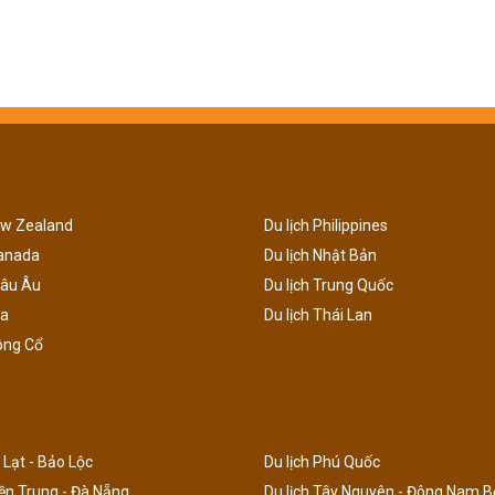
ew Zealand
Du lịch Philippines
Canada
Du lịch Nhật Bản
hâu Âu
Du lịch Trung Quốc
ga
Du lịch Thái Lan
ông Cổ
 Lạt - Bảo Lộc
Du lịch Phú Quốc
iền Trung - Đà Nẵng
Du lịch Tây Nguyên - Đông Nam B