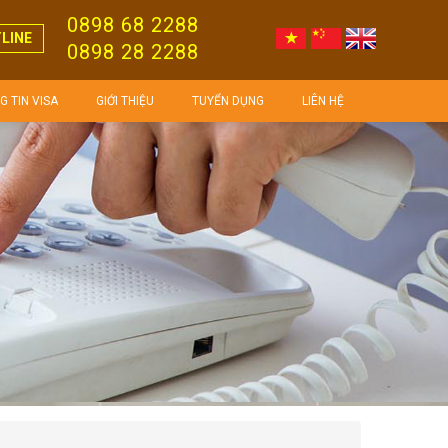
0898 68 2288
LINE
0898 28 2288
 TIN VISA
GIỚI THIỆU
TUYỂN DỤNG
LIÊN HỆ