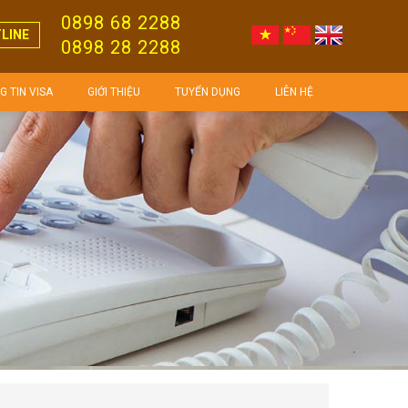
0898 68 2288
LINE
0898 28 2288
 TIN VISA
GIỚI THIỆU
TUYỂN DỤNG
LIÊN HỆ