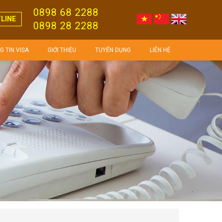
0898 68 2288
LINE
0898 28 2288
 TIN VISA
GIỚI THIỆU
TUYỂN DỤNG
LIÊN HỆ