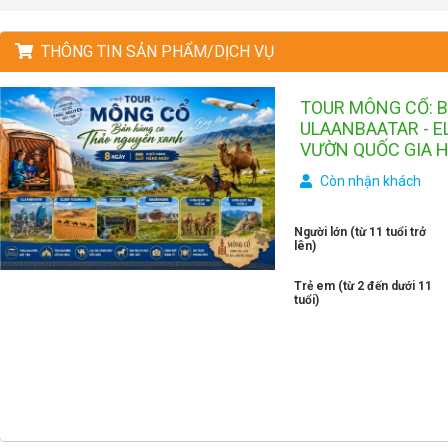
THÔNG TIN SẢN PHẨM/DỊCH VỤ
TOUR MÔNG CỔ: 
ULAANBAATAR - E
VƯỜN QUỐC GIA H
Còn nhận khách
Người lớn (từ 11 tuổi trở
lên)
Trẻ em (từ 2 đến dưới 11
tuổi)