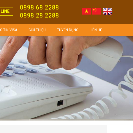
0898 68 2288
LINE
0898 28 2288
 TIN VISA
GIỚI THIỆU
TUYỂN DỤNG
LIÊN HỆ