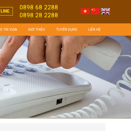
0898 68 2288
LINE
0898 28 2288
 TIN VISA
GIỚI THIỆU
TUYỂN DỤNG
LIÊN HỆ