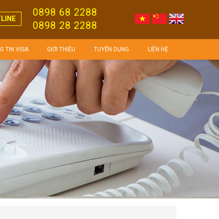
0898 68 2288
LINE
0898 28 2288
 TIN VISA
GIỚI THIỆU
TUYỂN DỤNG
LIÊN HỆ