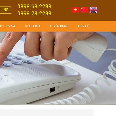
0898 68 2288
LINE
0898 28 2288
 TIN VISA
GIỚI THIỆU
TUYỂN DỤNG
LIÊN HỆ