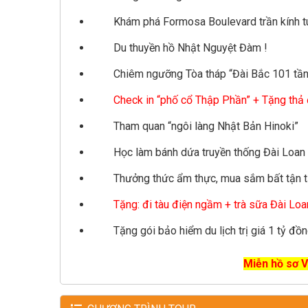
Khám phá Formosa Boulevard trần kính t
Du thuyền hồ Nhật Nguyệt Đàm !
Chiêm ngưỡng Tòa tháp “Đài Bắc 101 tần
Check in “phố cổ Thập Phần” + Tặng thả
Tham quan “ngôi làng Nhật Bản Hinoki”
Học làm bánh dứa truyền thống Đài Loan
Thưởng thức ẩm thực, mua sắm bất tận tạ
Tặng: đi tàu điện ngầm + trà sữa Đài Loan
Tặng gói bảo hiểm du lịch trị giá 1 tỷ đồn
Miễn hồ sơ Vi