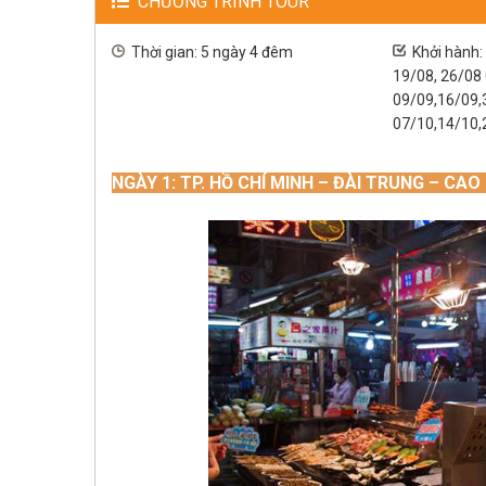
CHƯƠNG TRÌNH TOUR
Thời gian: 5 ngày 4 đêm
Khởi hành:
19/08, 26/08
09/09,16/09,
07/10,14/10,
NGÀY 1: TP. HỒ CHÍ MINH – ĐÀI TRUN