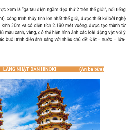
ược xem là “ga tàu điện ngầm đẹp thứ 2 trên thế giới”, nổi tiếng
, công trình thủy tinh lớn nhất thế giới, được thiết kế bởi nghệ
 kính 30m và có diện tích 2.180 mét vuông, được tạo thành từ
ủ màu xanh, vàng, đỏ thể hiện hình ảnh các loài động vật với ý
c buổi trình diễn ánh sáng với nhiều chủ đề: Đất – nước – lửa-
ÁC – LÀNG NHẬT BẢN HINOKI (Ăn ba bữa)