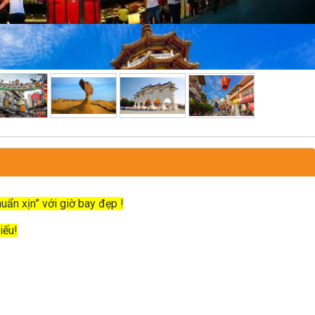
uẩn xịn” với giờ bay đẹp !
iếu!