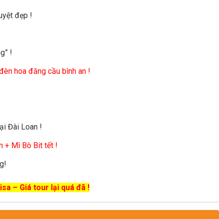
uyệt đẹp !
g” !
 đèn hoa đăng cầu bình an !
i Đài Loan !
 + Mì Bò Bit tết !
g!
sa – Giá tour lại quá đã !