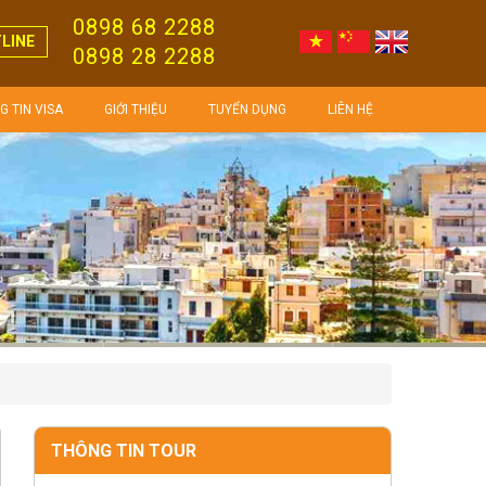
0898 68 2288
LINE
0898 28 2288
 TIN VISA
GIỚI THIỆU
TUYỂN DỤNG
LIÊN HỆ
THÔNG TIN TOUR