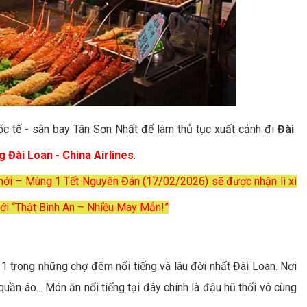
c tế - sân bay Tân Sơn Nhất để làm thủ tục xuất cảnh đi
Đài
 Đài Loan - China Airlines
.
mới – Mùng 1 Tết Nguyên Đán (17/02/2026) sẽ được nhận lì xì
i “Thật Bình An – Nhiều May Mắn!”
à 1 trong những chợ đêm nổi tiếng và lâu đời nhất Đài Loan. Nơi
ần áo... Món ăn nổi tiếng tại đây chính là đậu hũ thối vô cùng