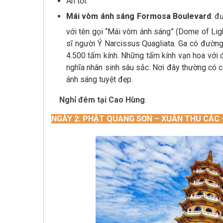
Ăn tối.
Mái vòm ánh sáng Formosa Boulevard
: đ
với tên gọi “Mái vòm ánh sáng” (Dome of Light)
sĩ người Ý Narcissus Quagliata. Ga có đường
4.500 tấm kính. Những tấm kính vạn hoa với đ
nghĩa nhân sinh sâu sắc. Nơi đây thường có cá
ánh sáng tuyệt đẹp.
Nghỉ đêm tại Cao Hùng
.
NGÀY 2: PHẬT QUANG SƠN – XUÂN THU C