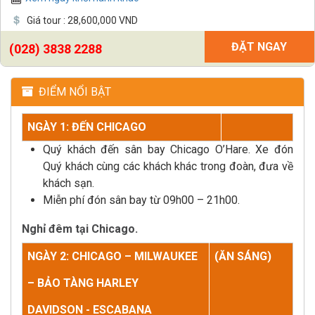
Giá tour : 28,600,000 VND
ĐẶT NGAY
(028) 3838 2288
ĐIỂM NỔI BẬT
NGÀY 1: ĐẾN CHICAGO
Quý khách đến sân bay Chicago O’Hare. Xe đón
Quý khách cùng các khách khác trong đoàn, đưa về
khách sạn.
Miễn phí đón sân bay từ 09h00 – 21h00.
Nghỉ đêm tại Chicago.
NGÀY 2: CHICAGO – MILWAUKEE
(ĂN SÁNG)
– BẢO TÀNG HARLEY
DAVIDSON - ESCABANA