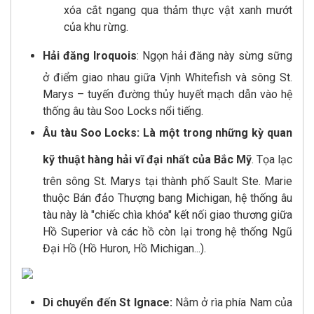
xóa cắt ngang qua thảm thực vật xanh mướt
của khu rừng.
Hải đăng Iroquois
: Ngọn hải đăng này sừng sững
ở điểm giao nhau giữa Vịnh Whitefish và sông St.
Marys – tuyến đường thủy huyết mạch dẫn vào hệ
thống âu tàu Soo Locks nổi tiếng.
Âu tàu Soo Locks: Là một trong những kỳ quan
kỹ thuật hàng hải vĩ đại nhất của Bắc Mỹ
. Tọa lạc
trên sông St. Marys tại thành phố Sault Ste. Marie
thuộc Bán đảo Thượng bang Michigan, hệ thống âu
tàu này là "chiếc chìa khóa" kết nối giao thương giữa
Hồ Superior và các hồ còn lại trong hệ thống Ngũ
Đại Hồ (Hồ Huron, Hồ Michigan...).
Di chuyển đến St Ignace:
Nằm ở rìa phía Nam của