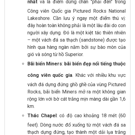
nhất
và là điểm dừng chân "phải đến" trong
Công viên Quốc gia Pictured Rocks National
Lakeshore. Cần lưu ý ngay một điểm thú vị:
đây hoàn toàn không phải là một lâu đài do con
người xây dựng. Đó là một kiệt tác thiên nhiên
– một vách đá sa thạch (sandstone) được tạo
hình qua hàng ngàn năm bởi sự bào mòn của
gió và sóng từ hồ Superior.
Bãi biển Miners
:
bãi biển đẹp nổi tiếng thuộc
công viên quốc gia
. Khác với nhiều khu vực
vách đá dựng đứng ghồ ghề của vùng Pictured
Rocks, bãi biển Miners mở ra một không gian
rộng lớn với bờ cát trắng mịn màng dài gần 1,6
km.
Thác Chapel
: có độ cao khoảng 18 mét (60
feet). Dòng nước đổ xuống từ một vách đá sa
thạch dựng đứng, tạo thành một dải lụa trắng