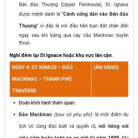
Bán đảo Thượng (Upper Peninsula), St. Ignace
được mệnh danh là "
Cánh cổng dẫn vào Bán đảo
Thượng
" vì đây là nơi đầu tiên bạn đặt chân đến
ngay sau khi băng qua cây cầu Mackinac huyền
thoại.
Nghỉ đêm tại St Ignace hoặc khu vực lân cận.
NGÀY 4: ST IGNACE – ĐẢO
(ĂN SÁNG)
MACKINAC – THÀNH PHỐ
TRAVERSE
Đoàn khởi hành tham quan:
Đảo Mackinac
(tour có phụ phí):
là một điểm du
lịch vô cùng đặc biệt và quyến rũ,
nổi tiếng với
việc cấm hoàn toàn xe cơ giới từ năm 1898.
Khi