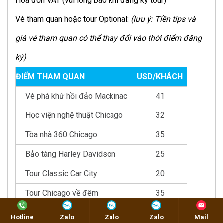
Hóa đơn VAT (vui lòng báo khi đăng ký tour)
Vé tham quan hoặc tour Optional:
(lưu ý: Tiền tips và
giá vé tham quan có thể thay đổi vào thời điểm đăng
ký)
ĐIỂM THAM QUAN
USD/KHÁCH
Vé phà khứ hồi đảo Mackinac
41
Học viện nghệ thuật Chicago
32
Tòa nhà 360 Chicago
35
Bảo tàng Harley Davidson
25
Tour Classic Car City
20
Tour Chicago về đêm
35
Tour làng cối xay gió
13
Hotline
Zalo
Zalo
Zalo
Mail