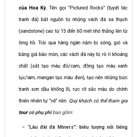
của Hoa Kỳ.
Tên gọi "Pictured Rocks" (tuyệt tác
tranh đá) bắt nguồn từ những vách đá sa thạch
(sandstone) cao từ 15 đến 60 mét nhô thẳng lên từ
lòng hồ. Trải qua hàng ngàn năm bị sóng, gió và
băng giá bào mòn, các vách đá này bị rò rỉ khoáng
chất (sắt tạo màu đỏ/cam, đồng tạo màu xanh
lục/lam, mangan tạo màu đen), tạo nên những bức
tranh sơn dầu khổng lồ, rực rỡ sắc màu do chính
thiên nhiên tự "vẽ" nên.
Quý khách có thể tham gia
tour
có phụ phí
bao gồm:
“
Lâu đài đá Miners”: biểu tượng nổi tiếng