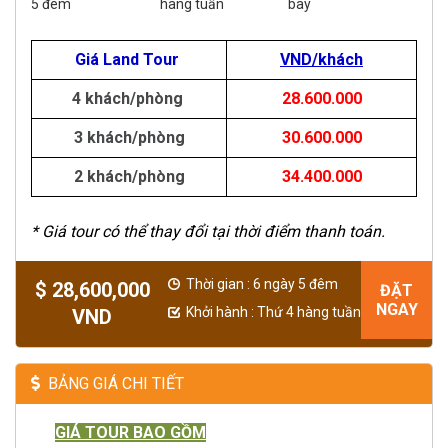
5 đêm
hàng tuần
bay
Giá Land Tour
VND/khách
4 khách/phòng
28.600.000
3 khách/phòng
30.600.000
2 khách/phòng
34.400.000
* Giá tour có thể thay đổi tại thời điểm thanh toán.
Thời gian : 6 ngày 5 đêm
$ 28,600,000
ĐẶT
NGAY
Khởi hành : Thứ 4 hàng tuần
VND
BẢNG GIÁ CHI TIẾT
GIÁ TOUR BAO GỒM