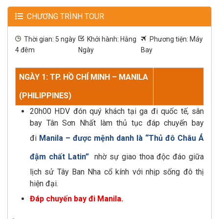
CHƯƠNG TRÌNH TOUR
Thời gian: 5 ngày
Khởi hành: Hằng
Phương tiện: Máy
4 đêm
Ngày
Bay
NGÀY 1: TP. HỒ CHÍ MINH – MANILA
(PHILIPPINES)
20h00 HDV đón quý khách tại ga đi quốc tế, sân
bay Tân Sơn Nhất làm thủ tục đáp chuyến bay
đi
Manila – được mệnh danh là “Thủ đô Châu Á
đậm chất Latin”
nhờ sự giao thoa độc đáo giữa
lịch sử Tây Ban Nha cổ kính với nhịp sống đô thị
hiện đại.
Đáp chuyến bay đi Manila.