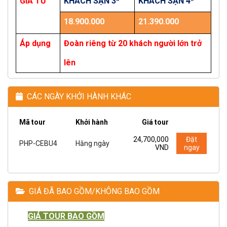
GIÁ TỪ
KHÁCH SẠN 3*
KHÁCH SẠN 4*
18.900.000
21.390.000
Áp dụng
Đoàn riêng từ 20 khách người lớn trở
lên
CÁC NGÀY KHỞI HÀNH KHÁC
Mã tour
Khởi hành
Giá tour
24,700,000
Đặt
PHP-CEBU4
Hằng ngày
VND
ngay
GIÁ ĐÃ BAO GỒM/KHÔNG BAO GỒM
GIÁ TOUR BAO GỒM