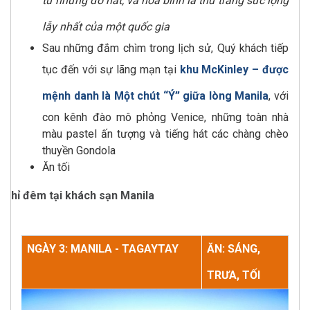
từ những đổ nát, và hòa bình là thứ trang sức lộng
lẫy nhất của một quốc gia
Sau những đắm chìm trong lịch sử, Quý khách tiếp
tục đến với sự lãng mạn tại
khu McKinley – được
mệnh danh là Một chút “Ý” giữa lòng Manila
, với
con kênh đào mô phỏng Venice, những toàn nhà
màu pastel ấn tượng và tiếng hát các chàng chèo
thuyền Gondola
Ăn tối
Nghỉ đêm tại khách sạn Manila
NGÀY 3: MANILA - TAGAYTAY
ĂN: SÁNG,
TRƯA, TỐI