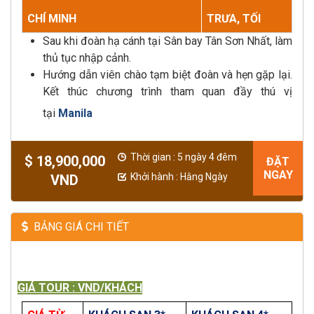
CHÍ MINH
TRƯA, TỐI
Sau khi đoàn hạ cánh tại Sân bay Tân Sơn Nhất, làm
thủ tục nhập cảnh.
Hướng dẫn viên chào tạm biệt đoàn và hẹn gặp lại.
Kết thúc chương trình tham quan đầy thú vị
tại
Manila
Thời gian : 5 ngày 4 đêm
$ 18,900,000
ĐẶT
NGAY
Khởi hành : Hằng Ngày
VND
BẢNG GIÁ CHI TIẾT
GIÁ TOUR : VND/KHÁCH