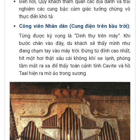
Đến nơi, Quý khách tham quan các địa danh và trải
nghiệm các cung bậc cảm giác tưởng chừng vô
thực đến khó tả:
Công viên Nhân dân (Cung điện trên bầu trời):
Từng được kỳ vọng là “Dinh thự trên mây”. Khi
bước chân vào đây, du khách sẽ thấy mình như
đang chạm tay vào mây trời. Đứng từ đỉnh cao nhất,
hít một hơi thật sâu cái không khí se lạnh, phóng
tầm mắt ra xa để thấy toàn cảnh tỉnh Cavite và hồ
Taal hiện ra mờ ảo trong sương