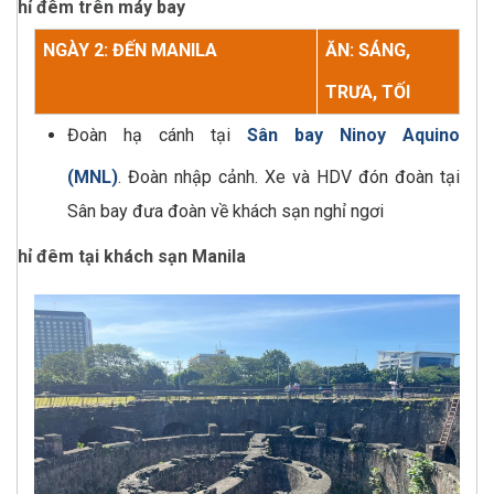
Nghỉ đêm trên máy bay
NGÀY 2: ĐẾN MANILA
ĂN: SÁNG,
TRƯA, TỐI
Đoàn hạ cánh tại
Sân bay Ninoy Aquino
(MNL)
.
Đoàn nhập cảnh. Xe và HDV đón đoàn tại
Sân bay đưa đoàn về khách sạn nghỉ ngơi
Nghỉ đêm tại khách sạn Manila