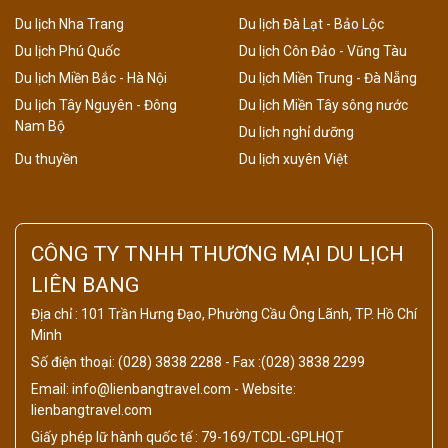
Du lịch Nha Trang
Du lịch Đà Lạt - Bảo Lộc
Du lịch Phú Quốc
Du lịch Côn Đảo - Vũng Tàu
Du lịch Miền Bắc - Hà Nội
Du lịch Miền Trung - Đà Nẵng
Du lịch Tây Nguyên - Đông
Du lịch Miền Tây sông nước
Nam Bộ
Du lịch nghỉ dưỡng
Du thuyền
Du lịch xuyên Việt
CÔNG TY TNHH THƯƠNG MẠI DU LỊCH
LIÊN BANG
Địa chỉ : 101 Trần Hưng Đạo, Phường Cầu Ông Lãnh, TP. Hồ Chí
Minh
Số điện thoại: (028) 3838 2288 - Fax :(028) 3838 2299
Email: info@lienbangtravel.com - Website:
lienbangtravel.com
Giấy phép lữ hành quốc tế : 79-169/TCDL-GPLHQT