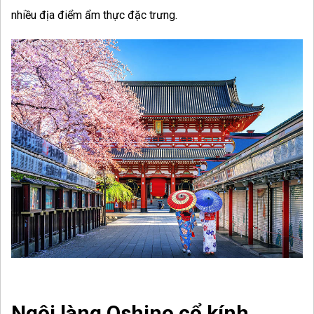
nhiều địa điểm ẩm thực đặc trưng.
Ngôi làng Oshino cổ kính