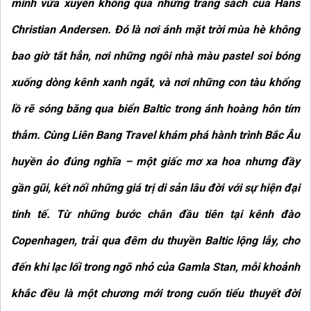
mình vừa xuyên không qua những trang sách của Hans
Christian Andersen. Đó là nơi ánh mặt trời mùa hè không
bao giờ tắt hẳn, nơi những ngôi nhà màu pastel soi bóng
xuống dòng kênh xanh ngắt, và nơi những con tàu khổng
lồ rẽ sóng băng qua biển Baltic trong ánh hoàng hôn tím
thẫm. Cùng Liên Bang Travel khám phá hành trình Bắc Âu
huyền ảo đúng nghĩa – một giấc mơ xa hoa nhưng đầy
gần gũi, kết nối những giá trị di sản lâu đời với sự hiện đại
tinh tế. Từ những bước chân đầu tiên tại kênh đào
Copenhagen, trải qua đêm du thuyền Baltic lộng lẫy, cho
đến khi lạc lối trong ngõ nhỏ của Gamla Stan, mỗi khoảnh
khắc đều là một chương mới trong cuốn tiểu thuyết đời