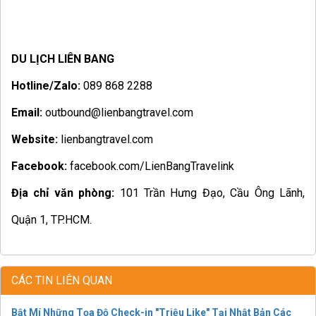
DU LỊCH LIÊN BANG
Hotline/Zalo:
089 868 2288
Email:
outbound@lienbangtravel.com
Website:
lienbangtravel.com
Facebook:
facebook.com/LienBangTravelink
Địa chỉ văn phòng:
101 Trần Hưng Đạo, Cầu Ông Lãnh,
Quận 1, TP.HCM.
CÁC TIN LIÊN QUAN
Bật Mí Những Tọa Độ Check-in "Triệu Like" Tại Nhật Bản Các