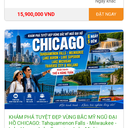
Ngày khác
15,900,000 VND
ĐẶT NGAY
KHÁM PHÁ TUYỆT ĐẸP VÙNG BẮC MỸ NGŨ ĐẠI
HỒ CHICAGO: Tahquamenon Falls - Milwaukee -