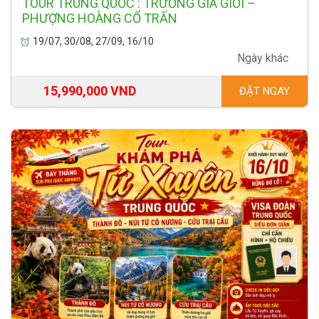
TOUR TRUNG QUỐC : TRƯƠNG GIA GIỚI –
PHƯỢNG HOÀNG CỔ TRẤN
19/07, 30/08, 27/09, 16/10
Ngày khác
15,990,000 VND
ĐẶT NGAY