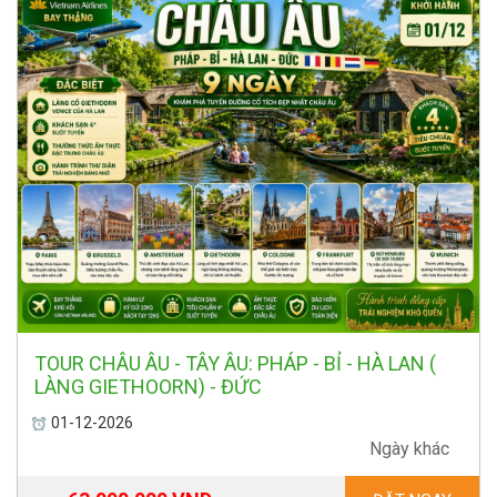
TOUR CHÂU ÂU - TÂY ÂU: PHÁP - BỈ - HÀ LAN (
LÀNG GIETHOORN) - ĐỨC
01-12-2026
Ngày khác