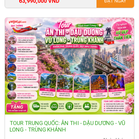
63,990,000 VND
ĐẶT NGAY
TOUR TRUNG QUỐC: ÂN THI - DẬU DƯƠNG - VŨ
LONG - TRÙNG KHÁNH