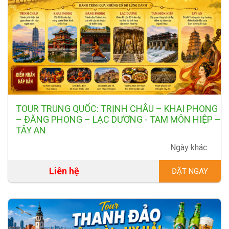
TOUR TRUNG QUỐC: TRỊNH CHÂU – KHAI PHONG
– ĐĂNG PHONG – LẠC DƯƠNG - TAM MÔN HIỆP –
TÂY AN
Ngày khác
Liên hệ
ĐẶT NGAY