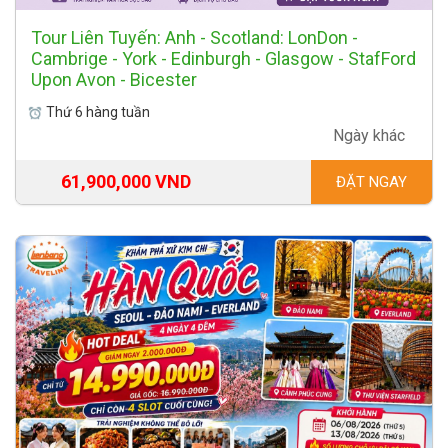
Tour Liên Tuyến: Anh - Scotland: LonDon -
Cambrige - York - Edinburgh - Glasgow - StafFord
Upon Avon - Bicester
Thứ 6 hàng tuần
Ngày khác
61,900,000 VND
ĐẶT NGAY