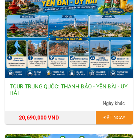
TOUR TRUNG QUỐC: THANH ĐẢO - YÊN ĐÀI - UY
HẢI
Ngày khác
20,690,000 VND
ĐẶT NGAY