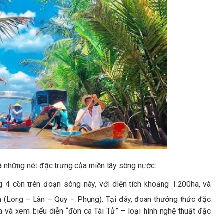
á những nét đặc trưng của miền tây sông nước:
ng 4 cồn trên đoạn sông này, với diện tích khoảng 1.200ha, và
ồn (Long – Lân – Quy – Phụng). Tại đây, đoàn thưởng thức đặc
a và xem biểu diễn “đờn ca Tài Tử” – loại hình nghệ thuật đặc