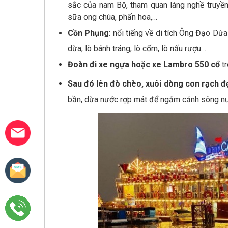
sắc của nam Bộ, tham quan làng nghề truyề
sữa ong chúa, phấn hoa,…
Cồn Phụng
: nổi tiếng về di tích Ông Đạo Dừ
dừa, lò bánh tráng, lò cốm, lò nấu rượu…
Đoàn đi xe ngựa hoặc xe Lambro 550 cổ
t
Sau đó lên đò chèo, xuôi dòng con rạch đ
bần, dừa nước rợp mát để ngắm cảnh sông nư