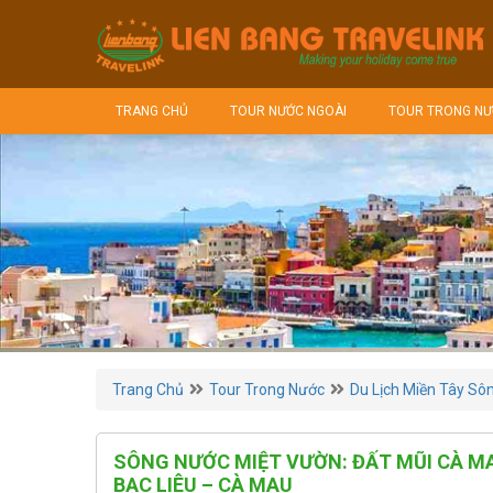
TRANG CHỦ
TOUR NƯỚC NGOÀI
TOUR TRONG NƯ
Trang Chủ
Tour Trong Nước
Du Lịch Miền Tây Sô
SÔNG NƯỚC MIỆT VƯỜN: ĐẤT MŨI CÀ MAU
BẠC LIÊU – CÀ MAU