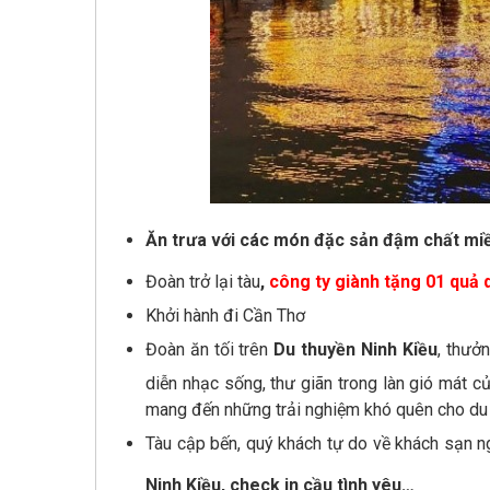
Ăn trưa với các món đặc sản đậm chất mi
Đoàn trở lại tàu
,
công ty giành tặng 01 quả
Khởi hành đi Cần Thơ
Đoàn ăn tối trên
Du thuyền Ninh Kiều
, thưở
diễn nhạc sống, thư giãn trong làn gió mát 
mang đến những trải nghiệm khó quên cho du
Tàu cập bến, quý khách tự do về khách sạn 
Ninh Kiều, check in cầu tình yêu…