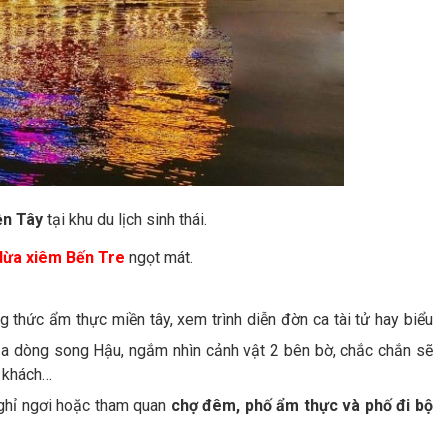
ền Tây
tại khu du lịch sinh thái.
 dừa xiêm Bến Tre
ngọt mát.
ng thức ẩm thực miền tây, xem trình diễn đờn ca tài tử hay biểu
của dòng song Hậu, ngắm nhìn cảnh vật 2 bên bờ, chắc chắn sẽ
 khách…
nghỉ ngơi hoặc tham quan
chợ đêm, phố ẩm thực và phố đi bộ