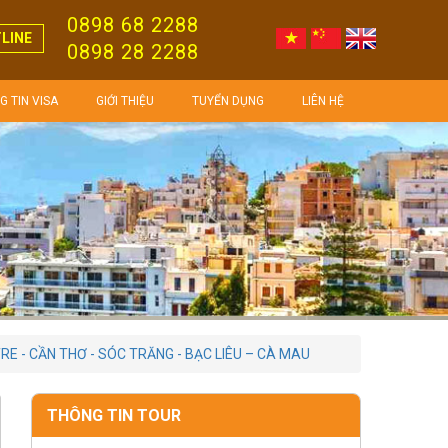
0898 68 2288
LINE
0898 28 2288
 TIN VISA
GIỚI THIỆU
TUYỂN DỤNG
LIÊN HỆ
E - CẦN THƠ - SÓC TRĂNG - BẠC LIÊU – CÀ MAU
THÔNG TIN TOUR