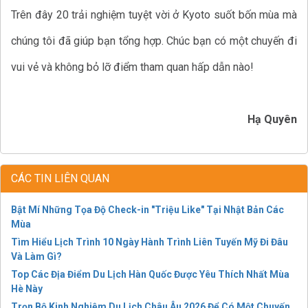
Trên đây 20 trải nghiệm tuyệt vời ở Kyoto suốt bốn mùa mà
chúng tôi đã giúp bạn tổng hợp. Chúc bạn có một chuyến đi
vui vẻ và không bỏ lỡ điểm tham quan hấp dẫn nào!
Hạ Quyên
CÁC TIN LIÊN QUAN
Bật Mí Những Tọa Độ Check-in "Triệu Like" Tại Nhật Bản Các
Mùa
Tìm Hiểu Lịch Trình 10 Ngày Hành Trình Liên Tuyến Mỹ Đi Đâu
Và Làm Gì?
Top Các Địa Điểm Du Lịch Hàn Quốc Được Yêu Thích Nhất Mùa
Hè Này
Trọn Bộ Kinh Nghiệm Du Lịch Châu Âu 2026 Để Có Một Chuyến