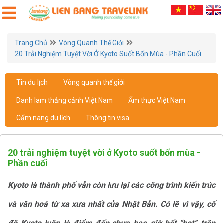
Trang Chủ
Vòng Quanh Thế Giới
20 Trải Nghiệm Tuyệt Vời Ở Kyoto Suốt Bốn Mùa - Phần Cuối
Tin du lịch
Vòng quanh thế giới
Danh lam thắng cảnh Việt Nam
Ẩm thực Việt Nam
Cẩm nang du lịch
Thông tin visa
20 trải nghiệm tuyệt vời ở Kyoto suốt bốn mùa -
Phần cuối
Kyoto là thành phố vẫn còn lưu lại các công trình kiến trúc
và văn hoá từ xa xưa nhất của Nhật Bản. Có lẽ vì vậy, cố
đô Kyoto luôn là điểm đến chưa bao giờ hết “hot” trên